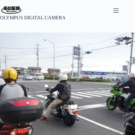
コ
ン
テ
OLYMPUS DIGITAL CAMERA
ン
ツ
へ
ス
キ
ッ
プ