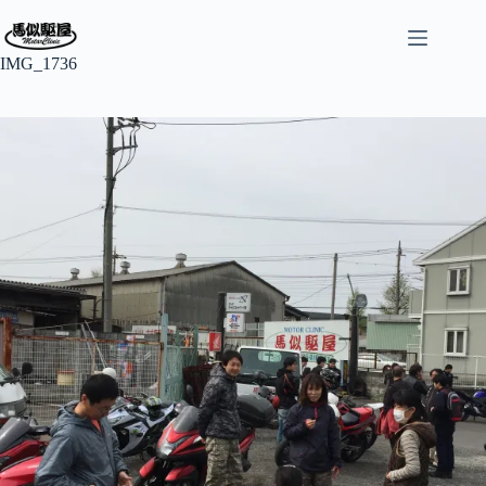
コ
ン
テ
IMG_1736
ン
ツ
へ
ス
キ
ッ
プ