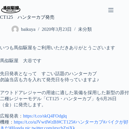
コ
ン
テ
CT125 ハンターカブ発売
ン
ツ
baikuya
2020年3月23日
未分類
へ
ス
キ
いつも馬似駆屋をご利用いただきありがとうございます
ッ
プ
馬似駆屋 大谷です
先日発表となって すごい話題のハンターカブ
勿論当店も力を入れて発売日を待っていますよ♪
アウトドアレジャーの用途に適した装備を採用した新型の原付
二種レジャーモデル「CT125・ハンターカブ」を6月26日
（金）に発売します。
広報発表：
https://t.co/skQ4FOdglq
機種：
https://t.co/uJVwtlWzBf
#CT125
#ハンターカブ
#バイクが好
きだ
#Honda
pic.twitter.com/igycbZpiXk