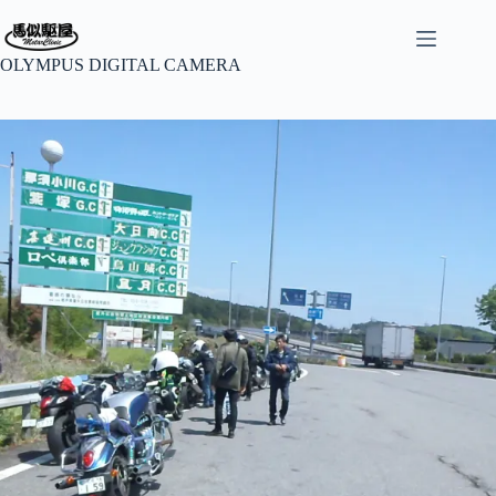
コ
ン
テ
OLYMPUS DIGITAL CAMERA
ン
ツ
へ
ス
キ
ッ
プ